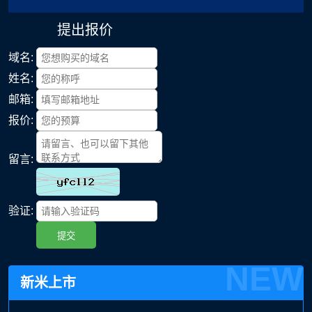
提出报价
域名:
姓名:
邮箱:
报价:
留言:
验证:
提交
NEW
新米上市