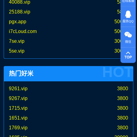
在线客服
40088.vip
5800
25188.vip
5800
pgx.app
50000
服务QQ
i7cLoud.com
50000
7se.vip
30000
微信
5se.vip
30000
HOT
热门好米
9261.vip
3800
9267.vip
3800
1715.vip
3800
1651.vip
3800
1769.vip
3800